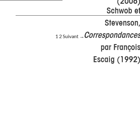
(2006
Schwob e
Stevenson
Correspondance
1
2
Suivant →
Navigation au sein des articles
par Françoi
Escaig (1992