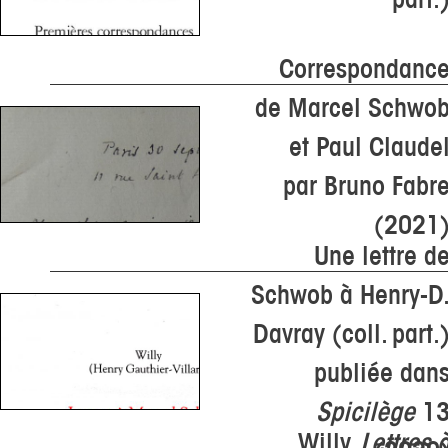
Correspondanc
de Marcel Schwo
et Paul Claude
par Bruno Fabr
(2021
Une lettre d
Schwob à Henry-D
Davray (coll. part.
publiée dan
Spicilège
1
Willy,
Lettres 