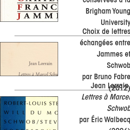
Brigham Youn
Universit
Choix de lettre
échangées entr
Jammes e
Schwo
par Bruno Fabr
Jean Lorrain
(2012
Lettres à Marce
Schwo
par Éric Walbec