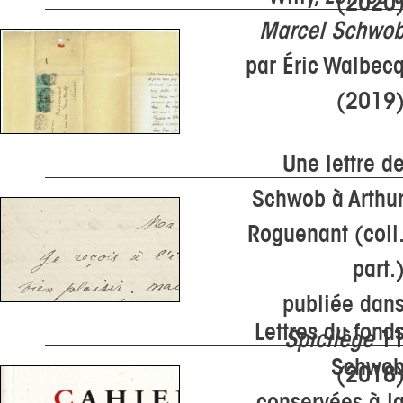
(2020
Marcel Schwo
par Éric Walbec
(2019
Une lettre d
Schwob à Arthu
Roguenant (coll
part.
publiée dan
Lettres du fond
Spicilège
1
Schwo
(2018
conservées à l