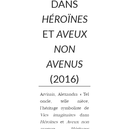
DANS
HÉROÏNES
ET
AVEUX
NON
AVENUS
(2016)
Arvisais, Alexandra « Tel
oncle, telle nièce,
l’héritage symboliste de
Vies imaginaires
dans
Héroïnes
et
Aveux non
avenus
« ,
Héritages