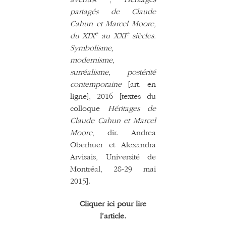
partagés de Claude
Cahun et Marcel Moore,
e
e
du XIX
au XXI
siècles.
Symbolisme,
modernisme,
surréalisme, postérité
contemporaine
[art. en
ligne], 2016 [textes du
colloque
Héritages de
Claude Cahun et Marcel
Moore
, dir. Andrea
Oberhuer et Alexandra
Arvisais, Université de
Montréal, 28-29 mai
2015].
Cliquer ici pour lire
l’article.