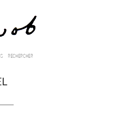
NS
EL