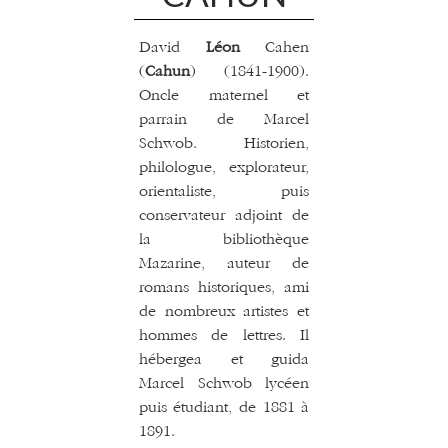
David
Léon
Cahen
(
Cahun
) (1841-1900).
Oncle maternel et
parrain de Marcel
Schwob. Historien,
philologue, explorateur,
orientaliste, puis
conservateur adjoint de
la bibliothèque
Mazarine, auteur de
romans historiques, ami
de nombreux artistes et
hommes de lettres. Il
hébergea et guida
Marcel Schwob lycéen
puis étudiant, de 1881 à
1891.